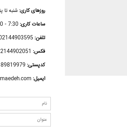
روزهای کاری:
شنبه تا پن
ساعات کاری:
7:30 - 18:30
تلفن:
02144903595
فکس:
02144902051
کدپستی:
389819979
ایمیل:
maedeh.com