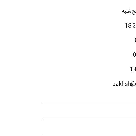
ج‌شنبه
1
pakhsh@